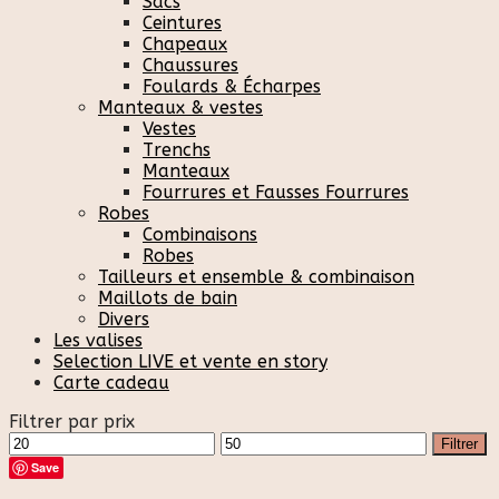
Sacs
Ceintures
Chapeaux
Chaussures
Foulards & Écharpes
Manteaux & vestes
Vestes
Trenchs
Manteaux
Fourrures et Fausses Fourrures
Robes
Combinaisons
Robes
Tailleurs et ensemble & combinaison
Maillots de bain
Divers
Les valises
Selection LIVE et vente en story
Carte cadeau
Filtrer par prix
Prix
Prix
Filtrer
min
max
Save