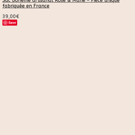
Sac bohème artisanal Rose & Marie – Pièce unique
fabriquée en France
39,00
€
Save