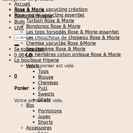
Accueil
Rose & Marie upcycling création
Rose & Marie
Rose-marie upcycling essentiel
Boutique friperie
Turban Rose & Marie
Blog
Bandanas Rose & Marie
LIVE
Les tops torsadés Rose & Marie essentiel
Recherche
Les chouchoux de chapeau Rose & Marie
pour :
Chemise upcyclée Rose &Marie
Sac bohème Rose & Marie
Se connecter
Les héritières coton antique Rose & Marie
0,00
€
0
La boutique friperie
Votre panier est vide.
Hauts
Tops
0
Blouse
Chemises
Pull
Panier
Sweats
Gilets
Votre panier est vide.
Bas
Pantalons
Jupes
Shorts
Accessoires