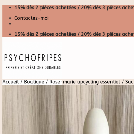
Skip
15% dès 2 pièces achetées / 20% dès 3 pièces achet
to
Contactez-moi
content
15% dès 2 pièces achetées / 20% dès 3 pièces achet
Accueil
/
Boutique
/
Rose-marie upcycling essentiel
/
Sac
Recherche