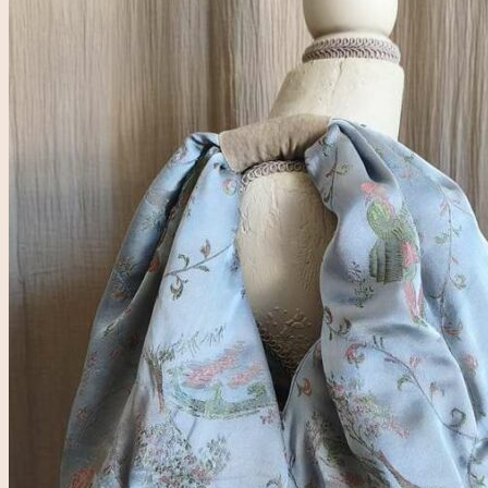
pour :
Accueil
Rose & Marie
Boutique friperie
Blog
LIVE
Recherche
pour :
Se connecter
0,00
€
0
Votre panier est vide.
0
Panier
Votre panier est vide.