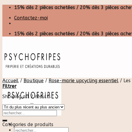
Skip
15% dès 2 pièces achetées / 20% dès 3 pièces achet
to
Contactez-moi
content
15% dès 2 pièces achetées / 20% dès 3 pièces achet
Accueil
/
Boutique
/
Rose-marie upcycling essentiel
/
Les 
Filtrer
Showing all 2 results
Catégories de produits
Recherche