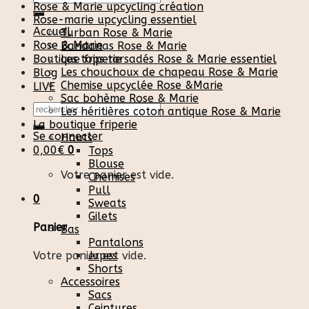
Rose & Marie upcycling création
pour :
Rose-marie upcycling essentiel
Accueil
Turban Rose & Marie
Rose & Marie
Bandanas Rose & Marie
Boutique friperie
Les tops torsadés Rose & Marie essentiel
Les chouchoux de chapeau Rose & Marie
Blog
Chemise upcyclée Rose &Marie
LIVE
Sac bohème Rose & Marie
Recherche
Les héritières coton antique Rose & Marie
pour :
La boutique friperie
Se connecter
Hauts
0,00
€
0
Tops
Blouse
Votre panier est vide.
Chemises
Pull
0
Sweats
Gilets
Panier
Bas
Pantalons
Votre panier est vide.
Jupes
Shorts
Accessoires
Sacs
Ceintures