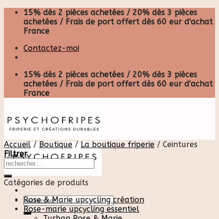
Skip
15% dès 2 pièces achetées / 20% dès 3 pièces
to
achetées / Frais de port offert dès 60 eur d'achat
content
France
Contactez-moi
15% dès 2 pièces achetées / 20% dès 3 pièces
achetées / Frais de port offert dès 60 eur d'achat
France
Accueil
/
Boutique
/
La boutique friperie
/
Ceintures
Filtrer
Catégories de produits
Recherche
Rose & Marie upcycling création
pour :
Rose-marie upcycling essentiel
Turban Rose & Marie