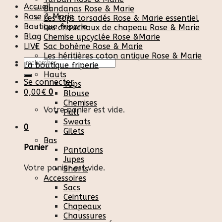
Accueil
Bandanas Rose & Marie
Rose & Marie
Les tops torsadés Rose & Marie essentiel
Boutique friperie
Les chouchoux de chapeau Rose & Marie
Blog
Chemise upcyclée Rose &Marie
LIVE
Sac bohème Rose & Marie
Les héritières coton antique Rose & Marie
Recherche
La boutique friperie
pour :
Hauts
Se connecter
Tops
0,00
€
0
Blouse
Chemises
Votre panier est vide.
Pull
Sweats
0
Gilets
Bas
Panier
Pantalons
Jupes
Votre panier est vide.
Shorts
Accessoires
Sacs
Ceintures
Chapeaux
Chaussures