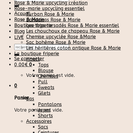
Rose & Marie upcycling création
pour :
Rose-marie upcycling essentiel
Accueil
Turban Rose & Marie
Rose & Marie
Bandanas Rose & Marie
Boutique friperie
Les tops torsadés Rose & Marie essentiel
Les chouchoux de chapeau Rose & Marie
Blog
Chemise upcyclée Rose &Marie
LIVE
Sac bohème Rose & Marie
Recherche
Les héritières coton antique Rose & Marie
pour :
La boutique friperie
Se connecter
Hauts
0,00
€
0
Tops
Blouse
Votre panier est vide.
Chemises
Pull
0
Sweats
Gilets
Panier
Bas
Pantalons
Votre panier est vide.
Jupes
Shorts
Accessoires
Sacs
Ceintures