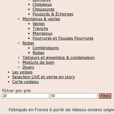
Chapeaux
Chaussures
Foulards & Écharpes
Manteaux & vestes
Vestes
Trenchs
Manteaux
Fourrures et Fausses Fourrures
Robes
Combinaisons
Robes
Tailleurs et ensemble & combinaison
Maillots de bain
Divers
Les valises
Selection LIVE et vente en story
Carte cadeau
Filtrer par prix
Prix
Prix
Filtrer
min
max
Fabriqués en France à partir de rideaux anciens soign