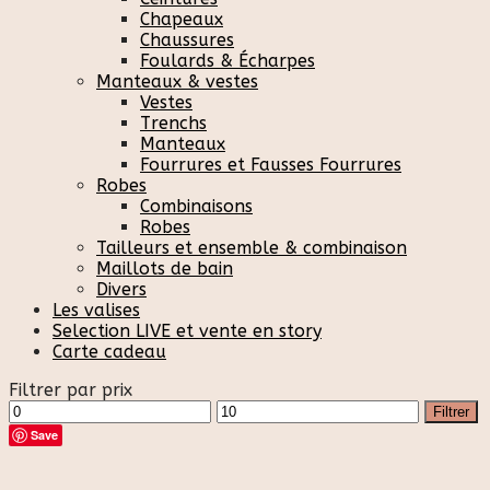
Chapeaux
Chaussures
Foulards & Écharpes
Manteaux & vestes
Vestes
Trenchs
Manteaux
Fourrures et Fausses Fourrures
Robes
Combinaisons
Robes
Tailleurs et ensemble & combinaison
Maillots de bain
Divers
Les valises
Selection LIVE et vente en story
Carte cadeau
Filtrer par prix
Prix
Prix
Filtrer
min
max
Save