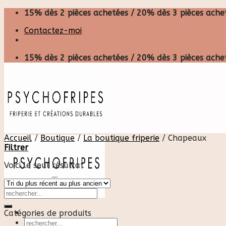
Skip
15% dès 2 pièces achetées / 20% dès 3 pièces achet
to
Contactez-moi
content
15% dès 2 pièces achetées / 20% dès 3 pièces achet
Accueil
/
Boutique
/
La boutique friperie
/
Chapeaux
Filtrer
Voici le seul résultat
Catégories de produits
Recherche