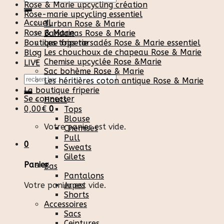
Rose & Marie upcycling création
pour :
Rose-marie upcycling essentiel
Accueil
Turban Rose & Marie
Rose & Marie
Bandanas Rose & Marie
Boutique friperie
Les tops torsadés Rose & Marie essentiel
Les chouchoux de chapeau Rose & Marie
Blog
Chemise upcyclée Rose &Marie
LIVE
Sac bohème Rose & Marie
Recherche
Les héritières coton antique Rose & Marie
pour :
La boutique friperie
Se connecter
Hauts
0,00
€
0
Tops
Blouse
Votre panier est vide.
Chemises
Pull
0
Sweats
Gilets
Panier
Bas
Pantalons
Votre panier est vide.
Jupes
Shorts
Accessoires
Sacs
Ceintures