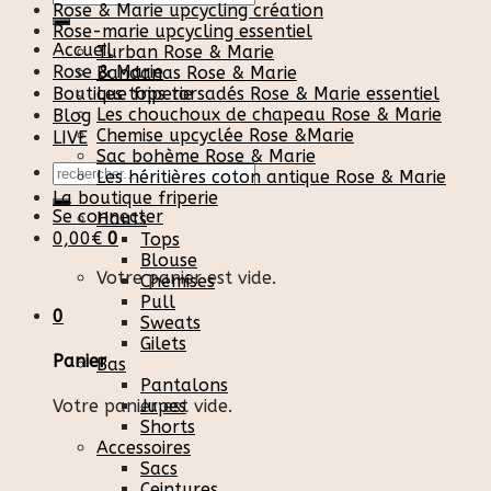
Rose & Marie upcycling création
pour :
Rose-marie upcycling essentiel
Accueil
Turban Rose & Marie
Rose & Marie
Bandanas Rose & Marie
Boutique friperie
Les tops torsadés Rose & Marie essentiel
Les chouchoux de chapeau Rose & Marie
Blog
Chemise upcyclée Rose &Marie
LIVE
Sac bohème Rose & Marie
Recherche
Les héritières coton antique Rose & Marie
pour :
La boutique friperie
Se connecter
Hauts
0,00
€
0
Tops
Blouse
Votre panier est vide.
Chemises
Pull
0
Sweats
Gilets
Panier
Bas
Pantalons
Votre panier est vide.
Jupes
Shorts
Accessoires
Sacs
Ceintures