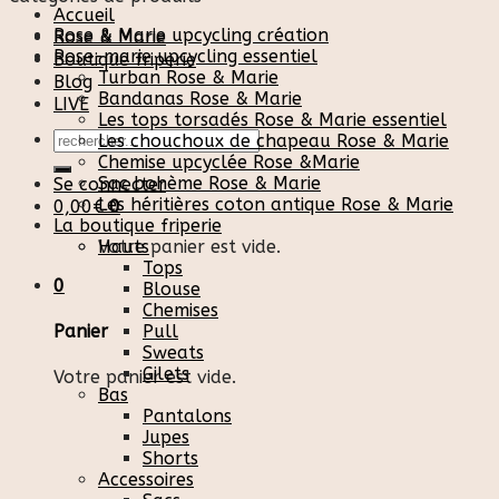
Accueil
Rose & Marie upcycling création
Rose & Marie
Rose-marie upcycling essentiel
Boutique friperie
Turban Rose & Marie
Blog
Bandanas Rose & Marie
LIVE
Les tops torsadés Rose & Marie essentiel
Recherche
Les chouchoux de chapeau Rose & Marie
pour :
Chemise upcyclée Rose &Marie
Sac bohème Rose & Marie
Se connecter
Les héritières coton antique Rose & Marie
0,00
€
0
La boutique friperie
Votre panier est vide.
Hauts
Tops
0
Blouse
Chemises
Pull
Panier
Sweats
Gilets
Votre panier est vide.
Bas
Pantalons
Jupes
Shorts
Accessoires