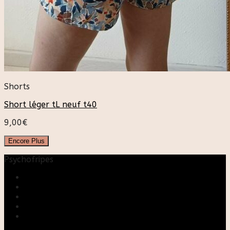
Shorts
Short léger tL neuf t40
9,00
€
Encore Plus
Psychofripes
Accueil
Boutique
Blog
A propos
Rose & Marie upcycling