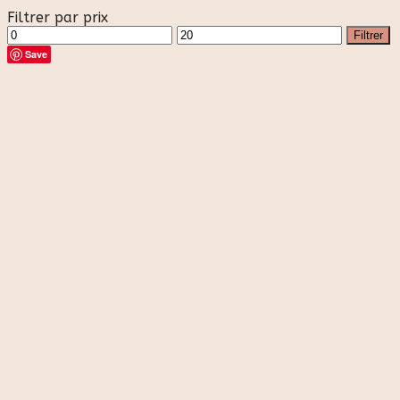
Filtrer par prix
Prix
Prix
Filtrer
min
max
Save