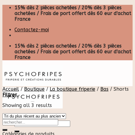
Skip
15% dès 2 pièces achetées / 20% dès 3 pièces
to
achetées / Frais de port offert dès 60 eur d'achat
content
France
Contactez-moi
15% dès 2 pièces achetées / 20% dès 3 pièces
achetées / Frais de port offert dès 60 eur d'achat
France
Accueil
/
Boutique
/
La boutique friperie
/
Bas
/
Shorts
Filtrer
Showing all 3 results
Recherche
pour :
Catégories de produits