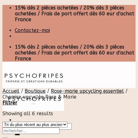
Skip
15% dès 2 pièces achetées / 20% dès 3 pièces
to
achetées / Frais de port offert dès 60 eur d'achat
content
France
Contactez-moi
15% dès 2 pièces achetées / 20% dès 3 pièces
achetées / Frais de port offert dès 60 eur d'achat
France
Accueil
/
Boutique
/
Rose-marie upcycling essentiel
/
Chemise upcyclée Rose & Marie
Filtrer
Showing all 6 results
Recherche
pour :