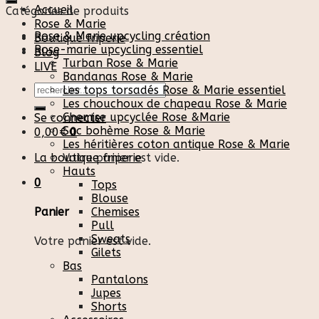
Accueil
Catégories de produits
Rose & Marie
Rose & Marie upcycling création
Boutique friperie
Rose-marie upcycling essentiel
Blog
Turban Rose & Marie
LIVE
Bandanas Rose & Marie
Recherche
Les tops torsadés Rose & Marie essentiel
pour :
Les chouchoux de chapeau Rose & Marie
Chemise upcyclée Rose &Marie
Se connecter
Sac bohème Rose & Marie
0,00
€
0
Les héritières coton antique Rose & Marie
La boutique friperie
Votre panier est vide.
Hauts
0
Tops
Blouse
Chemises
Panier
Pull
Sweats
Votre panier est vide.
Gilets
Bas
Pantalons
Jupes
Shorts