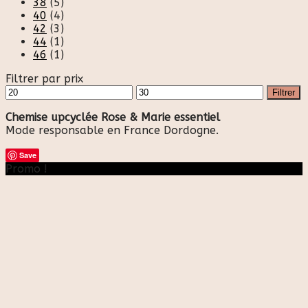
38
(5)
40
(4)
42
(3)
44
(1)
46
(1)
Filtrer par prix
Prix
Prix
Filtrer
min
max
Chemise upcyclée Rose & Marie essentiel
Mode responsable en France Dordogne.
Save
Promo !