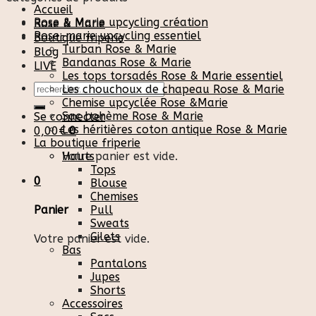
Accueil
Rose & Marie upcycling création
Rose & Marie
Rose-marie upcycling essentiel
Boutique friperie
Turban Rose & Marie
Blog
Bandanas Rose & Marie
LIVE
Les tops torsadés Rose & Marie essentiel
Recherche
Les chouchoux de chapeau Rose & Marie
pour :
Chemise upcyclée Rose &Marie
Sac bohème Rose & Marie
Se connecter
Les héritières coton antique Rose & Marie
0,00
€
0
La boutique friperie
Votre panier est vide.
Hauts
Tops
0
Blouse
Chemises
Pull
Panier
Sweats
Gilets
Votre panier est vide.
Bas
Pantalons
Jupes
Shorts
Accessoires