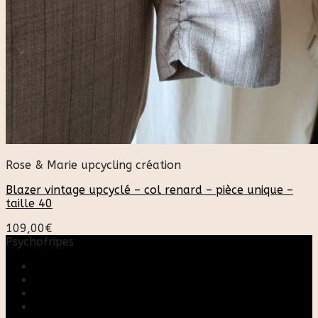
Rose & Marie upcycling création
Blazer vintage upcyclé – col renard – pièce unique –
taille 40
109,00
€
Psychofripes
Accueil
Boutique
Blog
A propos