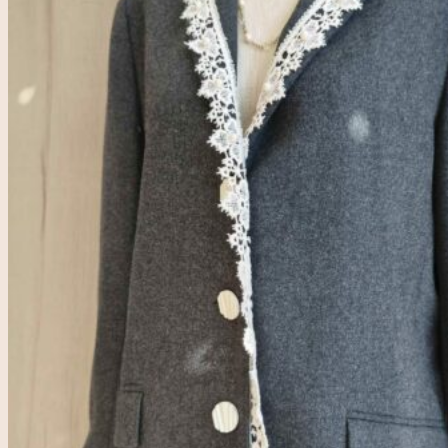
Accueil
Rose & Marie
Boutique friperie
Blog
LIVE
Recherche
pour :
Se connecter
0,00
€
0
Votre panier est vide.
0
Panier
Votre panier est vide.