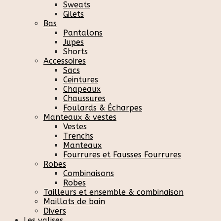
Sweats
Gilets
Bas
Pantalons
Jupes
Shorts
Accessoires
Sacs
Ceintures
Chapeaux
Chaussures
Foulards & Écharpes
Manteaux & vestes
Vestes
Trenchs
Manteaux
Fourrures et Fausses Fourrures
Robes
Combinaisons
Robes
Tailleurs et ensemble & combinaison
Maillots de bain
Divers
Les valises