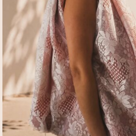
Accueil
Rose & Marie
Boutique friperie
Blog
LIVE
Recherche
pour :
Se connecter
0,00
€
0
Votre panier est vide.
0
Panier
Votre panier est vide.