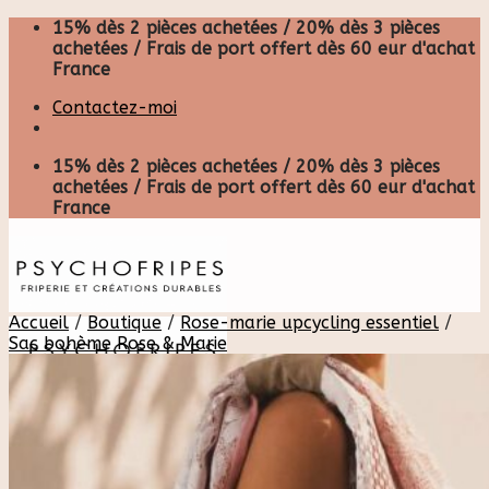
Skip
15% dès 2 pièces achetées / 20% dès 3 pièces
to
achetées / Frais de port offert dès 60 eur d'achat
content
France
Contactez-moi
15% dès 2 pièces achetées / 20% dès 3 pièces
achetées / Frais de port offert dès 60 eur d'achat
France
Accueil
/
Boutique
/
Rose-marie upcycling essentiel
/
Sac bohème Rose & Marie
Recherche
pour :