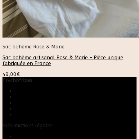
Sac bohème Rose & Marie
Sac bohème artisanal Rose & Marie – Pièce unique
fabriquée en France
49,00
€
Psychofripes
Accueil
Boutique
Blog
A propos
Rose & Marie upcycling
Informations légales
Contact