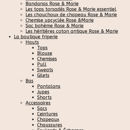
Bandanas Rose & Marie
Les tops torsadés Rose & Marie essentiel
Les chouchoux de chapeau Rose & Marie
Chemise upcyclée Rose &Marie
Sac bohème Rose & Marie
Les héritières coton antique Rose & Marie
La boutique friperie
Hauts
Tops
Blouse
Chemises
Pull
Sweats
Gilets
Bas
Pantalons
Jupes
Shorts
Accessoires
Sacs
Ceintures
Chapeaux
Chaussures