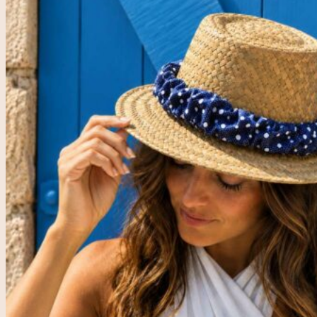
Accueil
Rose & Marie
Boutique friperie
Blog
LIVE
Recherche
pour :
Se connecter
0,00
€
0
Votre panier est vide.
0
Panier
Votre panier est vide.