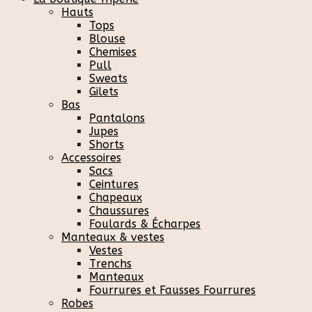
Hauts
Tops
Blouse
Chemises
Pull
Sweats
Gilets
Bas
Pantalons
Jupes
Shorts
Accessoires
Sacs
Ceintures
Chapeaux
Chaussures
Foulards & Écharpes
Manteaux & vestes
Vestes
Trenchs
Manteaux
Fourrures et Fausses Fourrures
Robes