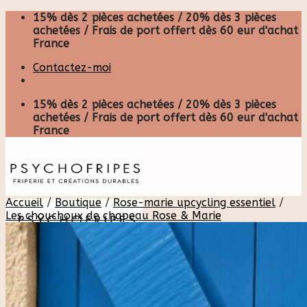
Skip
15% dès 2 pièces achetées / 20% dès 3 pièces
to
achetées / Frais de port offert dès 60 eur d'achat
content
France
Contactez-moi
15% dès 2 pièces achetées / 20% dès 3 pièces
achetées / Frais de port offert dès 60 eur d'achat
France
Accueil
/
Boutique
/
Rose-marie upcycling essentiel
/
Les chouchoux de chapeau Rose & Marie
Recherche
pour :