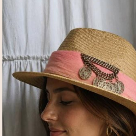
Accueil
Rose & Marie
Boutique friperie
Blog
LIVE
Recherche
pour :
Se connecter
0,00
€
0
Votre panier est vide.
0
Panier
Votre panier est vide.