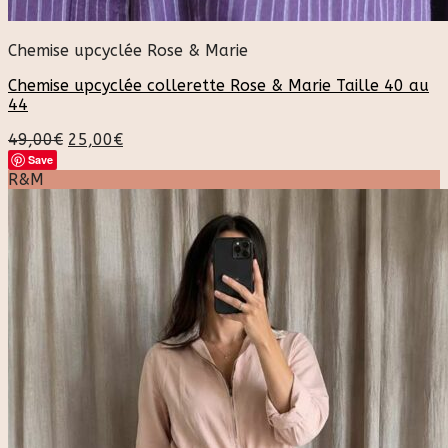
Chemise upcyclée Rose & Marie
Chemise upcyclée collerette Rose & Marie Taille 40 au
44
49,00
€
25,00
€
Save
R&M