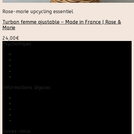
Rose-marie upcycling essentiel
Turban femme ajustable – Made in France | Rose &
Marie
24,00
€
Psychofripes
Accueil
Boutique
Blog
A propos
Rose & Marie upcycling
Informations légales
Contact
Mon compte
Mentions Légales
Conditions Générales de Vente
FAQ
Suivez-nous