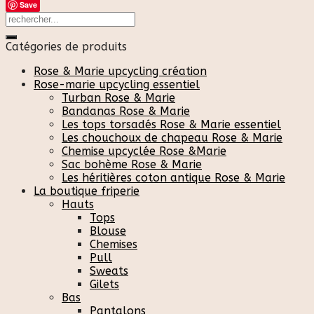
Save
Catégories de produits
Rose & Marie upcycling création
Rose-marie upcycling essentiel
Turban Rose & Marie
Bandanas Rose & Marie
Les tops torsadés Rose & Marie essentiel
Les chouchoux de chapeau Rose & Marie
Chemise upcyclée Rose &Marie
Sac bohème Rose & Marie
Les héritières coton antique Rose & Marie
La boutique friperie
Hauts
Tops
Blouse
Chemises
Pull
Sweats
Gilets
Bas
Pantalons