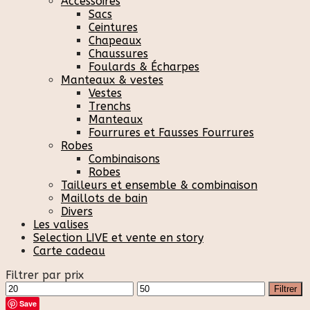
Accessoires
Sacs
Ceintures
Chapeaux
Chaussures
Foulards & Écharpes
Manteaux & vestes
Vestes
Trenchs
Manteaux
Fourrures et Fausses Fourrures
Robes
Combinaisons
Robes
Tailleurs et ensemble & combinaison
Maillots de bain
Divers
Les valises
Selection LIVE et vente en story
Carte cadeau
Filtrer par prix
Prix
Prix
Filtrer
min
max
Save