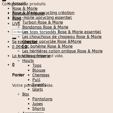
Accueil
Catégories de produits
Rose & Marie
Rose & Marie upcycling création
Boutique friperie
Rose-marie upcycling essentiel
Blog
Turban Rose & Marie
LIVE
Bandanas Rose & Marie
Recherche
Les tops torsadés Rose & Marie essentiel
pour :
Les chouchoux de chapeau Rose & Marie
Chemise upcyclée Rose &Marie
Se connecter
Sac bohème Rose & Marie
0,00
€
0
Les héritières coton antique Rose & Marie
La boutique friperie
Votre panier est vide.
Hauts
0
Tops
Blouse
Chemises
Panier
Pull
Sweats
Votre panier est vide.
Gilets
Bas
Pantalons
Jupes
Shorts