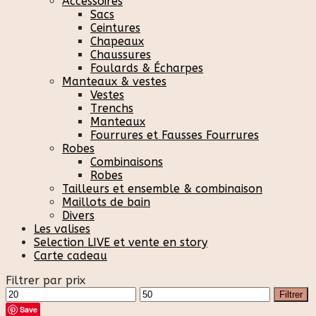
Accessoires
Sacs
Ceintures
Chapeaux
Chaussures
Foulards & Écharpes
Manteaux & vestes
Vestes
Trenchs
Manteaux
Fourrures et Fausses Fourrures
Robes
Combinaisons
Robes
Tailleurs et ensemble & combinaison
Maillots de bain
Divers
Les valises
Selection LIVE et vente en story
Carte cadeau
Filtrer par prix
Prix
Prix
Filtrer
min
max
Save