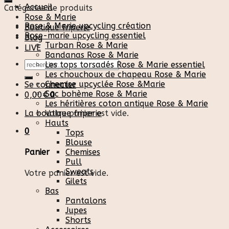
Accueil
Catégories de produits
Rose & Marie
Rose & Marie upcycling création
Boutique friperie
Rose-marie upcycling essentiel
Blog
Turban Rose & Marie
LIVE
Bandanas Rose & Marie
Recherche
Les tops torsadés Rose & Marie essentiel
pour :
Les chouchoux de chapeau Rose & Marie
Chemise upcyclée Rose &Marie
Se connecter
Sac bohème Rose & Marie
0,00
€
0
Les héritières coton antique Rose & Marie
La boutique friperie
Votre panier est vide.
Hauts
0
Tops
Blouse
Chemises
Panier
Pull
Sweats
Votre panier est vide.
Gilets
Bas
Pantalons
Jupes
Shorts