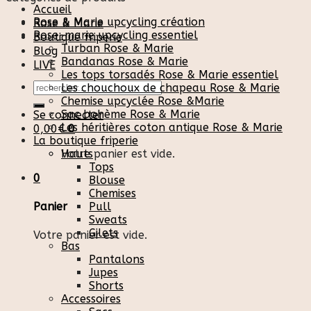
Accueil
Rose & Marie upcycling création
Rose & Marie
Rose-marie upcycling essentiel
Boutique friperie
Turban Rose & Marie
Blog
Bandanas Rose & Marie
LIVE
Les tops torsadés Rose & Marie essentiel
Recherche
Les chouchoux de chapeau Rose & Marie
pour :
Chemise upcyclée Rose &Marie
Sac bohème Rose & Marie
Se connecter
Les héritières coton antique Rose & Marie
0,00
€
0
La boutique friperie
Votre panier est vide.
Hauts
Tops
0
Blouse
Chemises
Pull
Panier
Sweats
Gilets
Votre panier est vide.
Bas
Pantalons
Jupes
Shorts
Accessoires