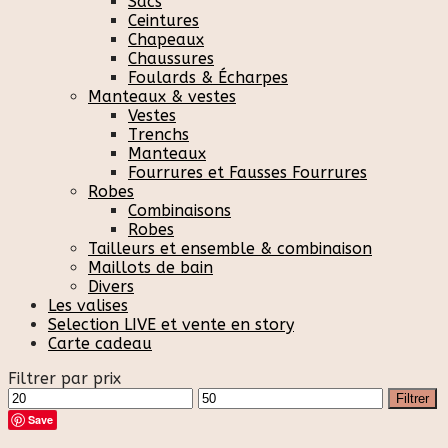
Sacs
Ceintures
Chapeaux
Chaussures
Foulards & Écharpes
Manteaux & vestes
Vestes
Trenchs
Manteaux
Fourrures et Fausses Fourrures
Robes
Combinaisons
Robes
Tailleurs et ensemble & combinaison
Maillots de bain
Divers
Les valises
Selection LIVE et vente en story
Carte cadeau
Filtrer par prix
Prix
Prix
Filtrer
min
max
Save