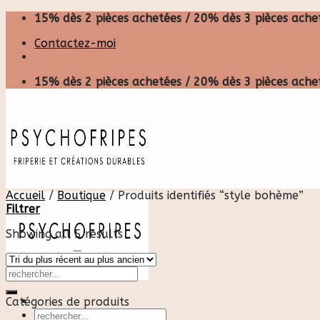
Skip
15% dès 2 pièces achetées / 20% dès 3 pièces achet
to
Contactez-moi
content
15% dès 2 pièces achetées / 20% dès 3 pièces achet
Accueil
/
Boutique
/
Produits identifiés “style bohème”
Filtrer
Showing all 5 results
Catégories de produits
Recherche