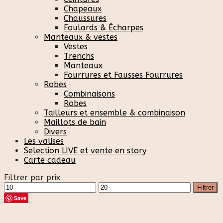
Chapeaux
Chaussures
Foulards & Écharpes
Manteaux & vestes
Vestes
Trenchs
Manteaux
Fourrures et Fausses Fourrures
Robes
Combinaisons
Robes
Tailleurs et ensemble & combinaison
Maillots de bain
Divers
Les valises
Selection LIVE et vente en story
Carte cadeau
Filtrer par prix
Prix
Prix
Filtrer
min
max
Save