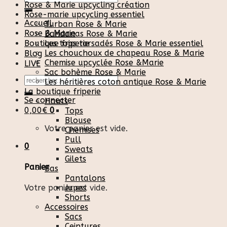
Rose & Marie upcycling création
pour :
Rose-marie upcycling essentiel
Accueil
Turban Rose & Marie
Rose & Marie
Bandanas Rose & Marie
Boutique friperie
Les tops torsadés Rose & Marie essentiel
Les chouchoux de chapeau Rose & Marie
Blog
Chemise upcyclée Rose &Marie
LIVE
Sac bohème Rose & Marie
Recherche
Les héritières coton antique Rose & Marie
pour :
La boutique friperie
Se connecter
Hauts
0,00
€
0
Tops
Blouse
Votre panier est vide.
Chemises
Pull
0
Sweats
Gilets
Panier
Bas
Pantalons
Votre panier est vide.
Jupes
Shorts
Accessoires
Sacs
Ceintures