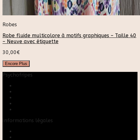
Robes
Robe fluide multicolore à motifs graphiques – Taille 40
– Neuve avec étiquette
30,00
€
Encore Plus
Psychofripes
Accueil
Boutique
Blog
A propos
Rose & Marie upcycling
Informations légales
Contact
Mon compte