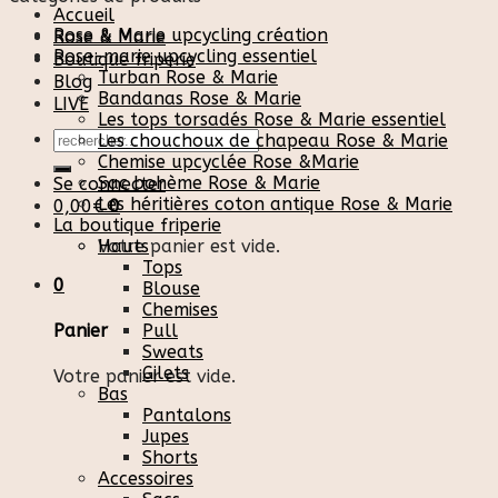
Accueil
Rose & Marie upcycling création
Rose & Marie
Rose-marie upcycling essentiel
Boutique friperie
Turban Rose & Marie
Blog
Bandanas Rose & Marie
LIVE
Les tops torsadés Rose & Marie essentiel
Recherche
Les chouchoux de chapeau Rose & Marie
pour :
Chemise upcyclée Rose &Marie
Sac bohème Rose & Marie
Se connecter
Les héritières coton antique Rose & Marie
0,00
€
0
La boutique friperie
Votre panier est vide.
Hauts
Tops
0
Blouse
Chemises
Pull
Panier
Sweats
Gilets
Votre panier est vide.
Bas
Pantalons
Jupes
Shorts
Accessoires