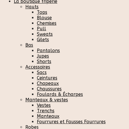
La boutique friperie
Hauts
Tops
Blouse
Chemises
Pull
Sweats
Gilets
Bas
Pantalons
Jupes
Shorts
Accessoires
Sacs
Ceintures
Chapeaux
Chaussures
Foulards & Écharpes
Manteaux & vestes
Vestes
Trenchs
Manteaux
Fourrures et Fausses Fourrures
Robes