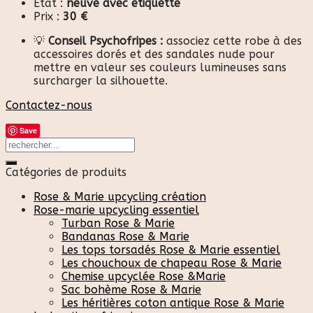
État :
neuve avec étiquette
Prix :
30 €
💡
Conseil Psychofripes :
associez cette robe à des
accessoires dorés et des sandales nude pour
mettre en valeur ses couleurs lumineuses sans
surcharger la silhouette.
Contactez-nous
Save
Catégories de produits
Rose & Marie upcycling création
Rose-marie upcycling essentiel
Turban Rose & Marie
Bandanas Rose & Marie
Les tops torsadés Rose & Marie essentiel
Les chouchoux de chapeau Rose & Marie
Chemise upcyclée Rose &Marie
Sac bohème Rose & Marie
Les héritières coton antique Rose & Marie