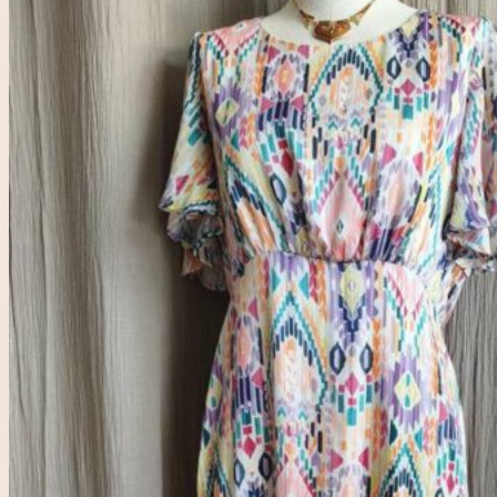
Accueil
Rose & Marie
Boutique friperie
Blog
LIVE
Recherche
pour :
Se connecter
0,00
€
0
Votre panier est vide.
0
Panier
Votre panier est vide.