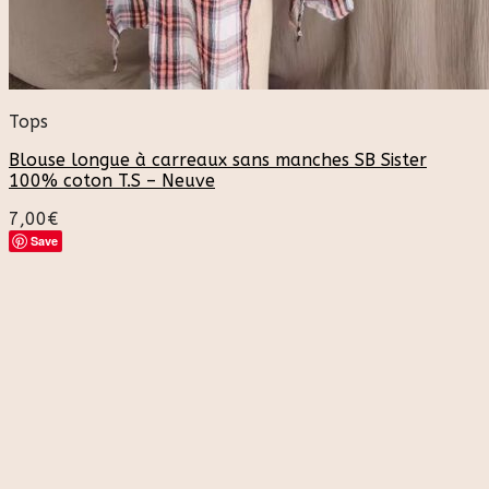
Tops
Blouse longue à carreaux sans manches SB Sister
100% coton T.S – Neuve
7,00
€
Save