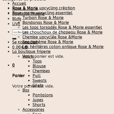
Accueil
Rose & Marie upcycling création
Rose & Marie
Rose-marie upcycling essentiel
Boutique friperie
Turban Rose & Marie
Blog
Bandanas Rose & Marie
LIVE
Les tops torsadés Rose & Marie essentiel
Recherche
Les chouchoux de chapeau Rose & Marie
pour :
Chemise upcyclée Rose &Marie
Sac bohème Rose & Marie
Se connecter
Les héritières coton antique Rose & Marie
0,00
€
0
La boutique friperie
Votre panier est vide.
Hauts
Tops
0
Blouse
Chemises
Pull
Panier
Sweats
Gilets
Votre panier est vide.
Bas
Pantalons
Jupes
Shorts
Accessoires