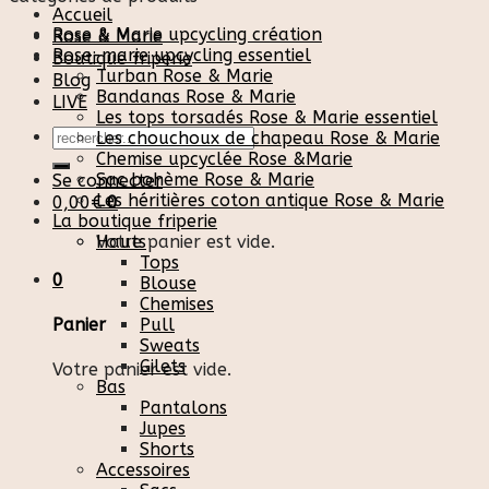
Accueil
Rose & Marie upcycling création
Rose & Marie
Rose-marie upcycling essentiel
Boutique friperie
Turban Rose & Marie
Blog
Bandanas Rose & Marie
LIVE
Les tops torsadés Rose & Marie essentiel
Recherche
Les chouchoux de chapeau Rose & Marie
pour :
Chemise upcyclée Rose &Marie
Sac bohème Rose & Marie
Se connecter
Les héritières coton antique Rose & Marie
0,00
€
0
La boutique friperie
Votre panier est vide.
Hauts
Tops
0
Blouse
Chemises
Pull
Panier
Sweats
Gilets
Votre panier est vide.
Bas
Pantalons
Jupes
Shorts
Accessoires