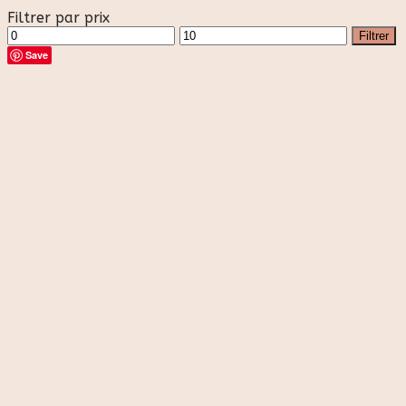
Filtrer par prix
Prix
Prix
Filtrer
min
max
Save