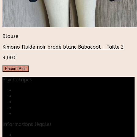
Blouse
Kimono fluide noir brodé blanc Babacool – Taille 2
9,00
€
Encore Plus
Psychofripes
Accueil
Boutique
Blog
A propos
Rose & Marie upcycling
Informations légales
Contact