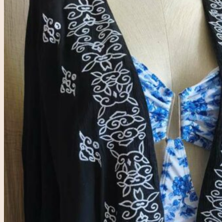
Accueil
Rose & Marie
Boutique friperie
Blog
LIVE
Recherche
pour :
Se connecter
0,00
€
0
Votre panier est vide.
0
Panier
Votre panier est vide.