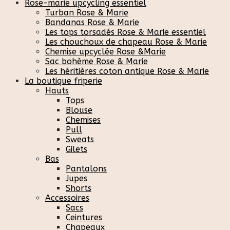
Rose-marie upcycling essentiel
Turban Rose & Marie
Bandanas Rose & Marie
Les tops torsadés Rose & Marie essentiel
Les chouchoux de chapeau Rose & Marie
Chemise upcyclée Rose &Marie
Sac bohème Rose & Marie
Les héritières coton antique Rose & Marie
La boutique friperie
Hauts
Tops
Blouse
Chemises
Pull
Sweats
Gilets
Bas
Pantalons
Jupes
Shorts
Accessoires
Sacs
Ceintures
Chapeaux