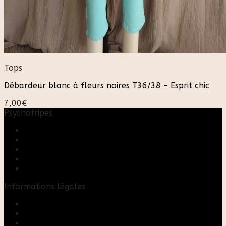
Tops
Débardeur blanc à fleurs noires T36/38 – Esprit chic
7,00
€
Psychofripes
Accueil
Boutique
Blog
A propos
Rose & Marie upcycling
Informations légales
Contact
Mon compte
Mentions Légales