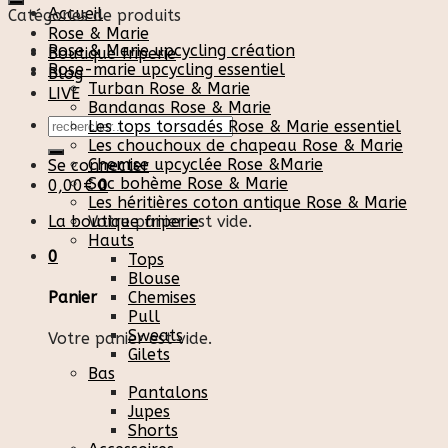
Accueil
Catégories de produits
Rose & Marie
Rose & Marie upcycling création
Boutique friperie
Rose-marie upcycling essentiel
Blog
Turban Rose & Marie
LIVE
Bandanas Rose & Marie
Recherche
Les tops torsadés Rose & Marie essentiel
pour :
Les chouchoux de chapeau Rose & Marie
Chemise upcyclée Rose &Marie
Se connecter
Sac bohème Rose & Marie
0,00
€
0
Les héritières coton antique Rose & Marie
La boutique friperie
Votre panier est vide.
Hauts
0
Tops
Blouse
Chemises
Panier
Pull
Sweats
Votre panier est vide.
Gilets
Bas
Pantalons
Jupes
Shorts