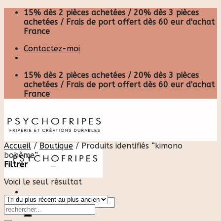
Skip
15% dès 2 pièces achetées / 20% dès 3 pièces
to
achetées / Frais de port offert dès 60 eur d'achat
content
France
Contactez-moi
15% dès 2 pièces achetées / 20% dès 3 pièces
achetées / Frais de port offert dès 60 eur d'achat
France
Accueil
/
Boutique
/
Produits identifiés “kimono
bohème”
Filtrer
Voici le seul résultat
Recherche
pour :