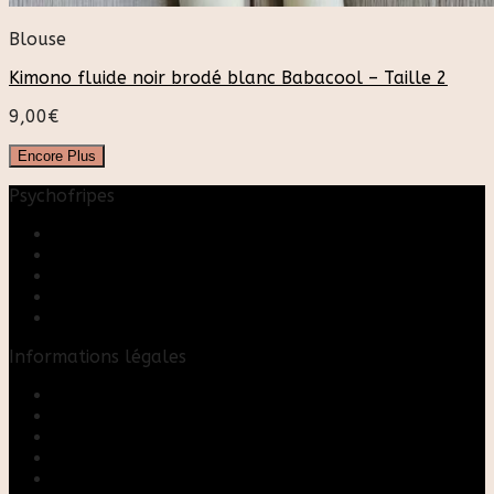
Blouse
Kimono fluide noir brodé blanc Babacool – Taille 2
9,00
€
Encore Plus
Psychofripes
Accueil
Boutique
Blog
A propos
Rose & Marie upcycling
Informations légales
Contact
Mon compte
Mentions Légales
Conditions Générales de Vente
FAQ