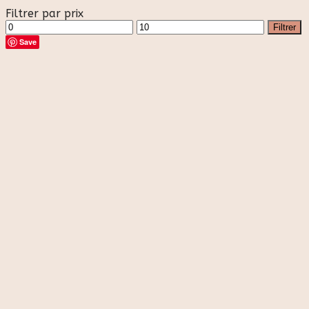
Filtrer par prix
Prix
Prix
Filtrer
min
max
Save