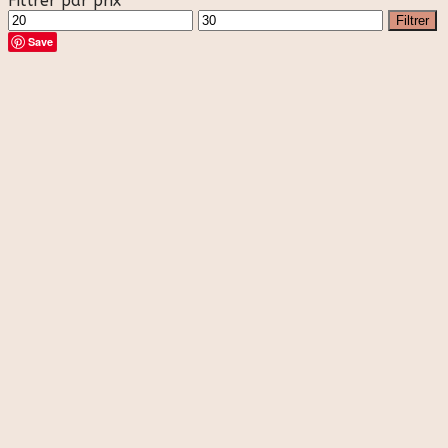
Filtrer par prix
Prix
Prix
Filtrer
min
max
Save