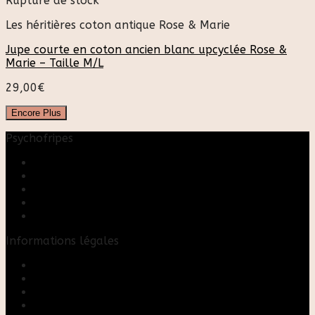
Rupture de stock
Les héritières coton antique Rose & Marie
Jupe courte en coton ancien blanc upcyclée Rose &
Marie – Taille M/L
29,00
€
Encore Plus
Psychofripes
Accueil
Boutique
Blog
A propos
Rose & Marie upcycling
Informations légales
Contact
Mon compte
Mentions Légales
Conditions Générales de Vente