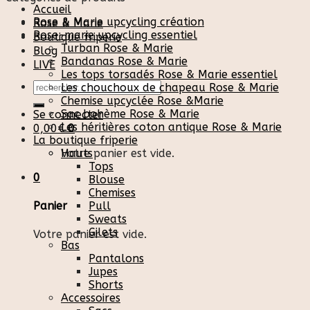
Accueil
Rose & Marie upcycling création
Rose & Marie
Rose-marie upcycling essentiel
Boutique friperie
Turban Rose & Marie
Blog
Bandanas Rose & Marie
LIVE
Les tops torsadés Rose & Marie essentiel
Recherche
Les chouchoux de chapeau Rose & Marie
pour :
Chemise upcyclée Rose &Marie
Sac bohème Rose & Marie
Se connecter
Les héritières coton antique Rose & Marie
0,00
€
0
La boutique friperie
Votre panier est vide.
Hauts
Tops
0
Blouse
Chemises
Pull
Panier
Sweats
Gilets
Votre panier est vide.
Bas
Pantalons
Jupes
Shorts
Accessoires