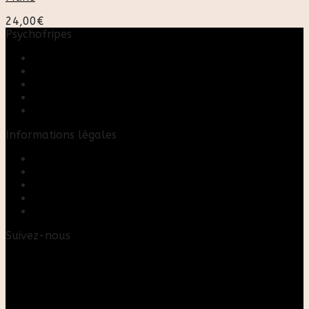
24,00
€
Psychofripes
Accueil
Boutique
Blog
A propos
Rose & Marie upcycling
Informations légales
Contact
Mon compte
Mentions Légales
Conditions Générales de Vente
FAQ
Suivez-nous