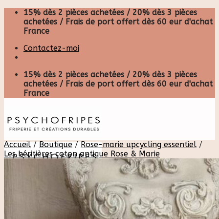
Skip
15% dès 2 pièces achetées / 20% dès 3 pièces
to
achetées / Frais de port offert dès 60 eur d'achat
content
France
Contactez-moi
15% dès 2 pièces achetées / 20% dès 3 pièces
achetées / Frais de port offert dès 60 eur d'achat
France
Accueil
/
Boutique
/
Rose-marie upcycling essentiel
/
Les héritières coton antique Rose & Marie
Recherche
pour :