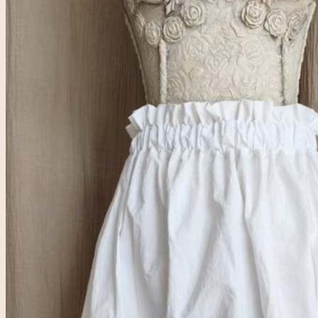
Accueil
Rose & Marie
Boutique friperie
Blog
LIVE
Recherche
pour :
Se connecter
0,00
€
0
Votre panier est vide.
0
Panier
Votre panier est vide.