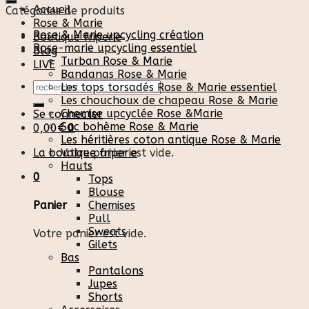
Accueil
Catégories de produits
Rose & Marie
Rose & Marie upcycling création
Boutique friperie
Rose-marie upcycling essentiel
Blog
Turban Rose & Marie
LIVE
Bandanas Rose & Marie
Recherche
Les tops torsadés Rose & Marie essentiel
pour :
Les chouchoux de chapeau Rose & Marie
Chemise upcyclée Rose &Marie
Se connecter
Sac bohème Rose & Marie
0,00
€
0
Les héritières coton antique Rose & Marie
La boutique friperie
Votre panier est vide.
Hauts
0
Tops
Blouse
Chemises
Panier
Pull
Sweats
Votre panier est vide.
Gilets
Bas
Pantalons
Jupes
Shorts