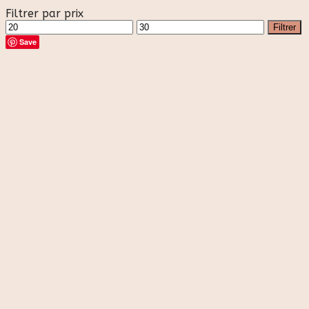
Filtrer par prix
Prix
Prix
Filtrer
min
max
Save