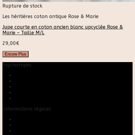
Rupture de stock
Les héritières coton antique Rose & Marie
Jupe courte en coton ancien blanc upcyclée Rose &
Marie – Taille M/L
29,00
€
Encore Plus
Psychofripes
Accueil
Boutique
Blog
A propos
Rose & Marie upcycling
Informations légales
Contact
Mon compte
Mentions Légales