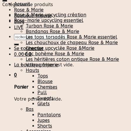
Accueil
Catégories de produits
Rose & Marie
Rose & Marie upcycling création
Boutique friperie
Rose-marie upcycling essentiel
Blog
Turban Rose & Marie
LIVE
Bandanas Rose & Marie
Recherche
Les tops torsadés Rose & Marie essentiel
pour :
Les chouchoux de chapeau Rose & Marie
Chemise upcyclée Rose &Marie
Se connecter
Sac bohème Rose & Marie
0,00
€
0
Les héritières coton antique Rose & Marie
La boutique friperie
Votre panier est vide.
Hauts
0
Tops
Blouse
Chemises
Panier
Pull
Sweats
Votre panier est vide.
Gilets
Bas
Pantalons
Jupes
Shorts