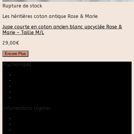
Rupture de stock
Les héritières coton antique Rose & Marie
Jupe courte en coton ancien blanc upcyclée Rose &
Marie – Taille M/L
29,00
€
Encore Plus
Psychofripes
Accueil
Boutique
Blog
A propos
Rose & Marie upcycling
Informations légales
Contact
Mon compte
Mentions Légales