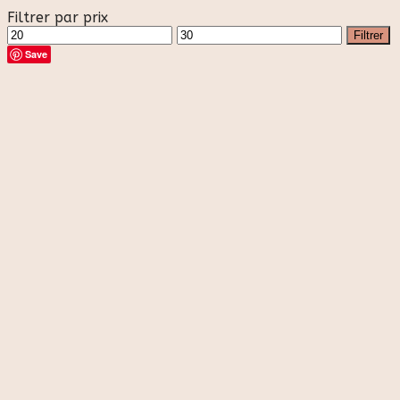
Filtrer par prix
Prix
Prix
Filtrer
min
max
Save