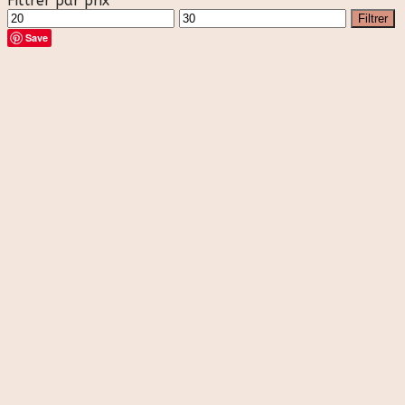
Filtrer par prix
Prix
Prix
Filtrer
min
max
Save