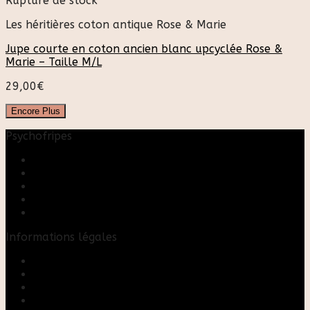
Rupture de stock
Les héritières coton antique Rose & Marie
Jupe courte en coton ancien blanc upcyclée Rose &
Marie – Taille M/L
29,00
€
Encore Plus
Psychofripes
Accueil
Boutique
Blog
A propos
Rose & Marie upcycling
Informations légales
Contact
Mon compte
Mentions Légales
Conditions Générales de Vente