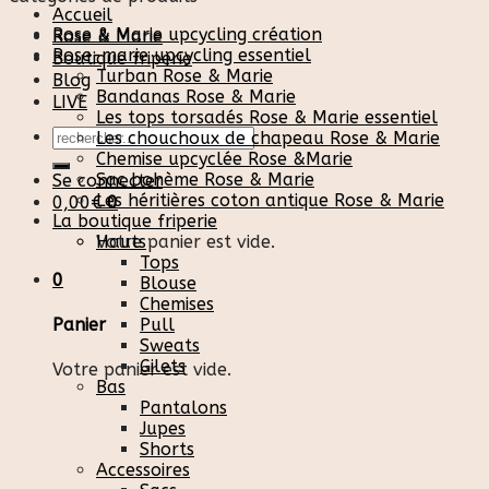
Accueil
Rose & Marie upcycling création
Rose & Marie
Rose-marie upcycling essentiel
Boutique friperie
Turban Rose & Marie
Blog
Bandanas Rose & Marie
LIVE
Les tops torsadés Rose & Marie essentiel
Recherche
Les chouchoux de chapeau Rose & Marie
pour :
Chemise upcyclée Rose &Marie
Sac bohème Rose & Marie
Se connecter
Les héritières coton antique Rose & Marie
0,00
€
0
La boutique friperie
Votre panier est vide.
Hauts
Tops
0
Blouse
Chemises
Pull
Panier
Sweats
Gilets
Votre panier est vide.
Bas
Pantalons
Jupes
Shorts
Accessoires