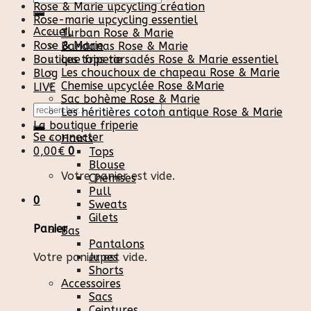
Rose & Marie upcycling création
pour :
Rose-marie upcycling essentiel
Accueil
Turban Rose & Marie
Rose & Marie
Bandanas Rose & Marie
Boutique friperie
Les tops torsadés Rose & Marie essentiel
Les chouchoux de chapeau Rose & Marie
Blog
Chemise upcyclée Rose &Marie
LIVE
Sac bohème Rose & Marie
Recherche
Les héritières coton antique Rose & Marie
pour :
La boutique friperie
Se connecter
Hauts
0,00
€
0
Tops
Blouse
Votre panier est vide.
Chemises
Pull
0
Sweats
Gilets
Panier
Bas
Pantalons
Votre panier est vide.
Jupes
Shorts
Accessoires
Sacs
Ceintures