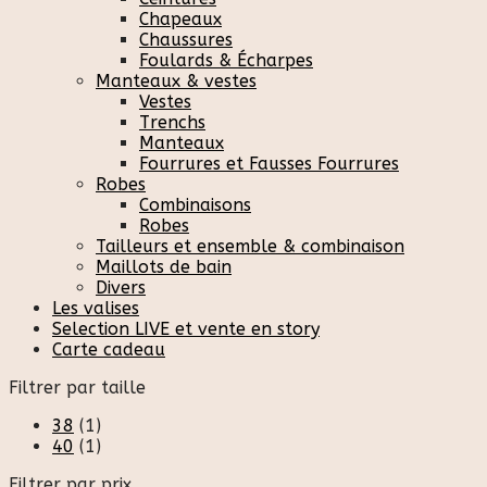
Chapeaux
Chaussures
Foulards & Écharpes
Manteaux & vestes
Vestes
Trenchs
Manteaux
Fourrures et Fausses Fourrures
Robes
Combinaisons
Robes
Tailleurs et ensemble & combinaison
Maillots de bain
Divers
Les valises
Selection LIVE et vente en story
Carte cadeau
Filtrer par taille
38
(1)
40
(1)
Filtrer par prix