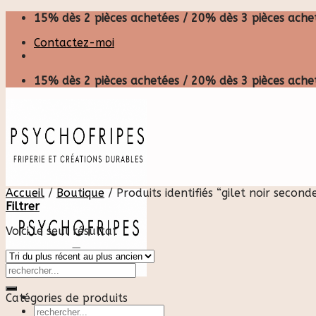
Skip
15% dès 2 pièces achetées / 20% dès 3 pièces achet
to
Contactez-moi
content
15% dès 2 pièces achetées / 20% dès 3 pièces achet
Accueil
/
Boutique
/
Produits identifiés “gilet noir second
Filtrer
Voici le seul résultat
Catégories de produits
Recherche