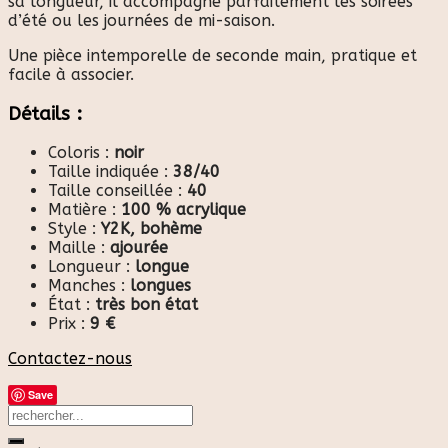
sa longueur, il accompagne parfaitement les soirées
d’été ou les journées de mi-saison.
Une pièce intemporelle de seconde main, pratique et
facile à associer.
Détails :
Coloris :
noir
Taille indiquée :
38/40
Taille conseillée :
40
Matière :
100 % acrylique
Style :
Y2K, bohème
Maille :
ajourée
Longueur :
longue
Manches :
longues
État :
très bon état
Prix :
9 €
Contactez-nous
Save