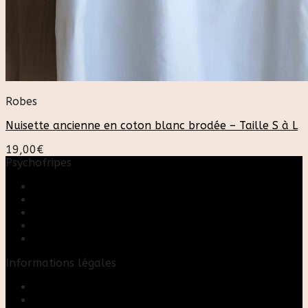
Robes
Nuisette ancienne en coton blanc brodée – Taille S à L
19,00
€
Psychofripes
Accueil
Boutique
Blog
A propos
Rose & Marie upcycling
Informations légales
Contact
Mon compte