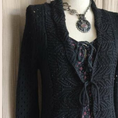
Accueil
Rose & Marie
Boutique friperie
Blog
LIVE
Recherche
pour :
Se connecter
0,00
€
0
Votre panier est vide.
0
Panier
Votre panier est vide.