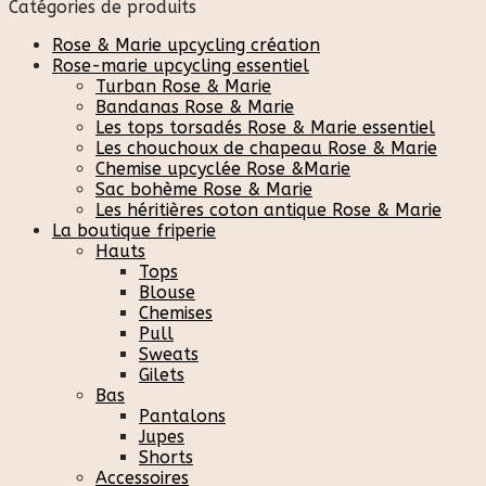
Catégories de produits
Rose & Marie upcycling création
Rose-marie upcycling essentiel
Turban Rose & Marie
Bandanas Rose & Marie
Les tops torsadés Rose & Marie essentiel
Les chouchoux de chapeau Rose & Marie
Chemise upcyclée Rose &Marie
Sac bohème Rose & Marie
Les héritières coton antique Rose & Marie
La boutique friperie
Hauts
Tops
Blouse
Chemises
Pull
Sweats
Gilets
Bas
Pantalons
Jupes
Shorts
Accessoires