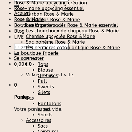
Rose & Marie upcycling création
pour :
Rose-marie upcycling essentiel
Accueil
Turban Rose & Marie
Rose & Marie
Bandanas Rose & Marie
Boutique friperie
Les tops torsadés Rose & Marie essentiel
Les chouchoux de chapeau Rose & Marie
Blog
Chemise upcyclée Rose &Marie
LIVE
Sac bohème Rose & Marie
Recherche
Les héritières coton antique Rose & Marie
pour :
La boutique friperie
Se connecter
Hauts
0,00
€
0
Tops
Blouse
Votre panier est vide.
Chemises
Pull
0
Sweats
Gilets
Panier
Bas
Pantalons
Votre panier est vide.
Jupes
Shorts
Accessoires
Sacs
Ceintures