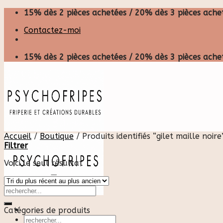
Skip
15% dès 2 pièces achetées / 20% dès 3 pièces achet
to
Contactez-moi
content
15% dès 2 pièces achetées / 20% dès 3 pièces achet
Accueil
/
Boutique
/
Produits identifiés “gilet maille noire
Filtrer
Voici le seul résultat
Catégories de produits
Recherche