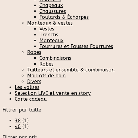
Chapeaux
Chaussures
Foulards & Écharpes
Manteaux & vestes
Vestes
Trenchs
Manteaux
Fourrures et Fausses Fourrures
Robes
Combinaisons
Robes
Tailleurs et ensemble & combinaison
Maillots de bain
Divers
Les valises
Selection LIVE et vente en story
Carte cadeau
Filtrer par taille
38
(1)
40
(1)
Filtrer par prix