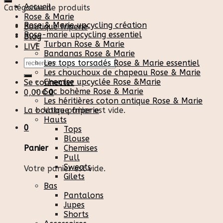
Accueil
Catégories de produits
Rose & Marie
Rose & Marie upcycling création
Boutique friperie
Rose-marie upcycling essentiel
Blog
Turban Rose & Marie
LIVE
Bandanas Rose & Marie
Recherche
Les tops torsadés Rose & Marie essentiel
pour :
Les chouchoux de chapeau Rose & Marie
Chemise upcyclée Rose &Marie
Se connecter
Sac bohème Rose & Marie
0,00
€
0
Les héritières coton antique Rose & Marie
La boutique friperie
Votre panier est vide.
Hauts
0
Tops
Blouse
Chemises
Panier
Pull
Sweats
Votre panier est vide.
Gilets
Bas
Pantalons
Jupes
Shorts