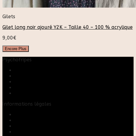
Gilets
Gilet long noir ajouré Y2K – Taille 40 – 100 % acrylique
9,00
€
Encore Plus
Psychofripes
Accueil
Boutique
Blog
A propos
Rose & Marie upcycling
Informations légales
Contact
Mon compte
Mentions Légales
Conditions Générales de Vente