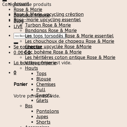
Accueil
Catégories de produits
Rose & Marie
Rose & Marie upcycling création
Boutique friperie
Rose-marie upcycling essentiel
Blog
Turban Rose & Marie
LIVE
Bandanas Rose & Marie
Recherche
Les tops torsadés Rose & Marie essentiel
pour :
Les chouchoux de chapeau Rose & Marie
Chemise upcyclée Rose &Marie
Se connecter
Sac bohème Rose & Marie
0,00
€
0
Les héritières coton antique Rose & Marie
La boutique friperie
Votre panier est vide.
Hauts
0
Tops
Blouse
Chemises
Panier
Pull
Sweats
Votre panier est vide.
Gilets
Bas
Pantalons
Jupes
Shorts