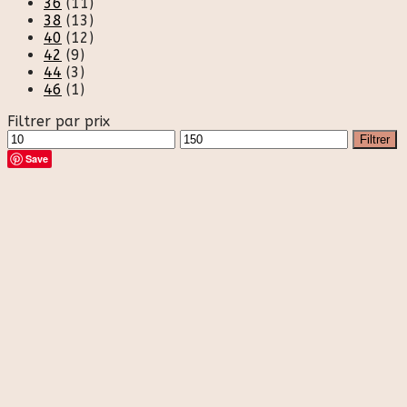
36
(11)
38
(13)
40
(12)
42
(9)
44
(3)
46
(1)
Filtrer par prix
Prix
Prix
Filtrer
min
max
Save