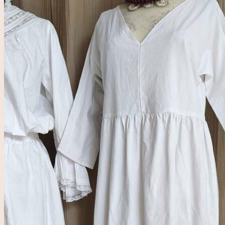
pour :
Accueil
Rose & Marie
Boutique friperie
Blog
LIVE
Recherche
pour :
Se connecter
0,00
€
0
Votre panier est vide.
0
Panier
Votre panier est vide.