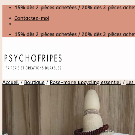
Skip
15% dès 2 pièces achetées / 20% dès 3 pièces achet
to
Contactez-moi
content
15% dès 2 pièces achetées / 20% dès 3 pièces achet
Accueil
/
Boutique
/
Rose-marie upcycling essentiel
/
Les
Recherche