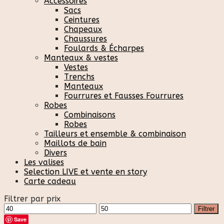
Accessoires
Sacs
Ceintures
Chapeaux
Chaussures
Foulards & Écharpes
Manteaux & vestes
Vestes
Trenchs
Manteaux
Fourrures et Fausses Fourrures
Robes
Combinaisons
Robes
Tailleurs et ensemble & combinaison
Maillots de bain
Divers
Les valises
Selection LIVE et vente en story
Carte cadeau
Filtrer par prix
Prix
Prix
Filtrer
min
max
Save