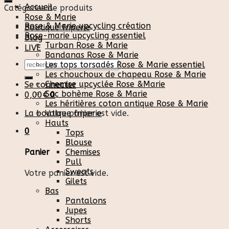
Accueil
Catégories de produits
Rose & Marie
Rose & Marie upcycling création
Boutique friperie
Rose-marie upcycling essentiel
Blog
Turban Rose & Marie
LIVE
Bandanas Rose & Marie
Recherche
Les tops torsadés Rose & Marie essentiel
pour :
Les chouchoux de chapeau Rose & Marie
Chemise upcyclée Rose &Marie
Se connecter
Sac bohème Rose & Marie
0,00
€
0
Les héritières coton antique Rose & Marie
La boutique friperie
Votre panier est vide.
Hauts
0
Tops
Blouse
Chemises
Panier
Pull
Sweats
Votre panier est vide.
Gilets
Bas
Pantalons
Jupes
Shorts