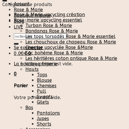
Accueil
Catégories de produits
Rose & Marie
Rose & Marie upcycling création
Boutique friperie
Rose-marie upcycling essentiel
Blog
Turban Rose & Marie
LIVE
Bandanas Rose & Marie
Recherche
Les tops torsadés Rose & Marie essentiel
pour :
Les chouchoux de chapeau Rose & Marie
Chemise upcyclée Rose &Marie
Se connecter
Sac bohème Rose & Marie
0,00
€
0
Les héritières coton antique Rose & Marie
La boutique friperie
Votre panier est vide.
Hauts
0
Tops
Blouse
Chemises
Panier
Pull
Sweats
Votre panier est vide.
Gilets
Bas
Pantalons
Jupes
Shorts