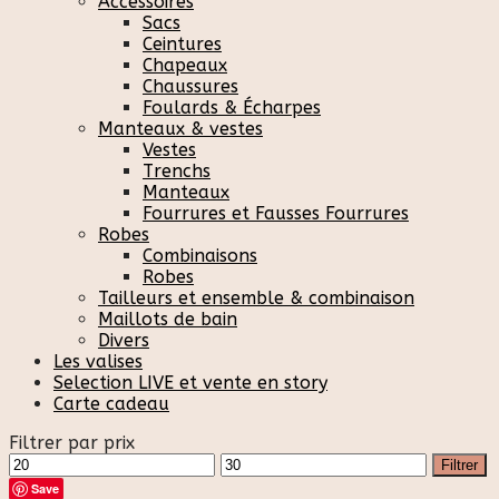
Accessoires
Sacs
Ceintures
Chapeaux
Chaussures
Foulards & Écharpes
Manteaux & vestes
Vestes
Trenchs
Manteaux
Fourrures et Fausses Fourrures
Robes
Combinaisons
Robes
Tailleurs et ensemble & combinaison
Maillots de bain
Divers
Les valises
Selection LIVE et vente en story
Carte cadeau
Filtrer par prix
Prix
Prix
Filtrer
min
max
Save