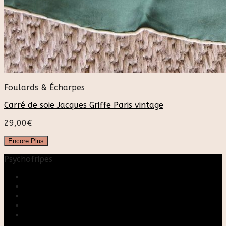
Foulards & Écharpes
Carré de soie Jacques Griffe Paris vintage
29,00
€
Encore Plus
Psychofripes
Accueil
Boutique
Blog
A propos
Rose & Marie upcycling