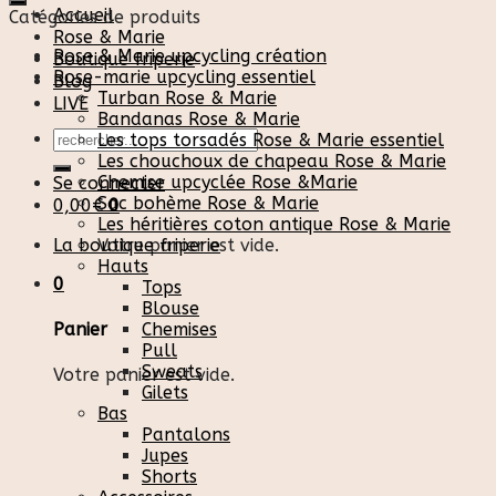
Accueil
Catégories de produits
Rose & Marie
Rose & Marie upcycling création
Boutique friperie
Rose-marie upcycling essentiel
Blog
Turban Rose & Marie
LIVE
Bandanas Rose & Marie
Recherche
Les tops torsadés Rose & Marie essentiel
pour :
Les chouchoux de chapeau Rose & Marie
Chemise upcyclée Rose &Marie
Se connecter
Sac bohème Rose & Marie
0,00
€
0
Les héritières coton antique Rose & Marie
La boutique friperie
Votre panier est vide.
Hauts
0
Tops
Blouse
Chemises
Panier
Pull
Sweats
Votre panier est vide.
Gilets
Bas
Pantalons
Jupes
Shorts