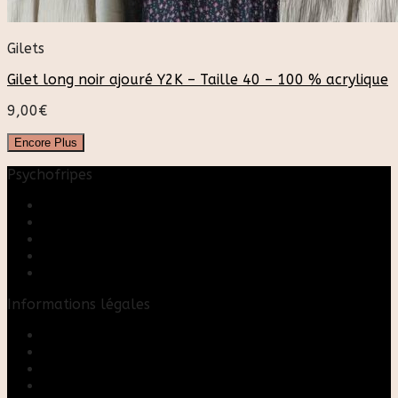
Gilets
Gilet long noir ajouré Y2K – Taille 40 – 100 % acrylique
9,00
€
Encore Plus
Psychofripes
Accueil
Boutique
Blog
A propos
Rose & Marie upcycling
Informations légales
Contact
Mon compte
Mentions Légales
Conditions Générales de Vente