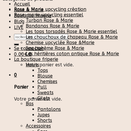
Accueil
Rose & Marie upcycling création
Rose & Marie
Rose-marie upcycling essentiel
Boutique friperie
Turban Rose & Marie
Blog
Bandanas Rose & Marie
LIVE
Les tops torsadés Rose & Marie essentiel
Recherche
Les chouchoux de chapeau Rose & Marie
pour :
Chemise upcyclée Rose &Marie
Sac bohème Rose & Marie
Se connecter
Les héritières coton antique Rose & Marie
0,00
€
0
La boutique friperie
Votre panier est vide.
Hauts
Tops
0
Blouse
Chemises
Pull
Panier
Sweats
Gilets
Votre panier est vide.
Bas
Pantalons
Jupes
Shorts
Accessoires