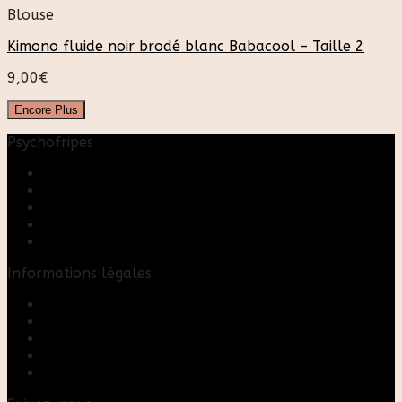
Blouse
Kimono fluide noir brodé blanc Babacool – Taille 2
9,00
€
Encore Plus
Psychofripes
Accueil
Boutique
Blog
A propos
Rose & Marie upcycling
Informations légales
Contact
Mon compte
Mentions Légales
Conditions Générales de Vente
FAQ