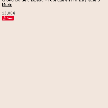
Chouchou de chapeau – Fabriqué en France | Rose &
Marie
12,00
€
Save