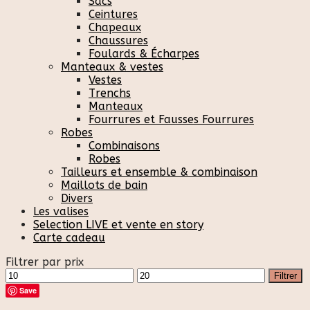
Sacs
Ceintures
Chapeaux
Chaussures
Foulards & Écharpes
Manteaux & vestes
Vestes
Trenchs
Manteaux
Fourrures et Fausses Fourrures
Robes
Combinaisons
Robes
Tailleurs et ensemble & combinaison
Maillots de bain
Divers
Les valises
Selection LIVE et vente en story
Carte cadeau
Filtrer par prix
Prix
Prix
Filtrer
min
max
Save