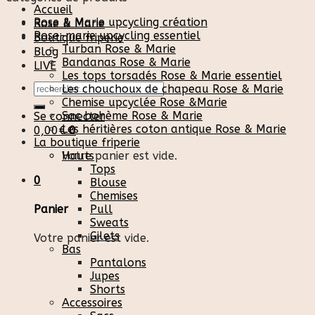
Accueil
Rose & Marie upcycling création
Rose & Marie
Rose-marie upcycling essentiel
Boutique friperie
Turban Rose & Marie
Blog
Bandanas Rose & Marie
LIVE
Les tops torsadés Rose & Marie essentiel
Recherche
Les chouchoux de chapeau Rose & Marie
pour :
Chemise upcyclée Rose &Marie
Sac bohème Rose & Marie
Se connecter
Les héritières coton antique Rose & Marie
0,00
€
0
La boutique friperie
Votre panier est vide.
Hauts
Tops
0
Blouse
Chemises
Pull
Panier
Sweats
Gilets
Votre panier est vide.
Bas
Pantalons
Jupes
Shorts
Accessoires