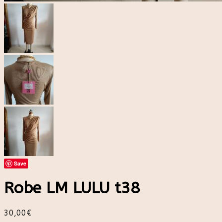
Save
Robe LM LULU t38
30,00
€