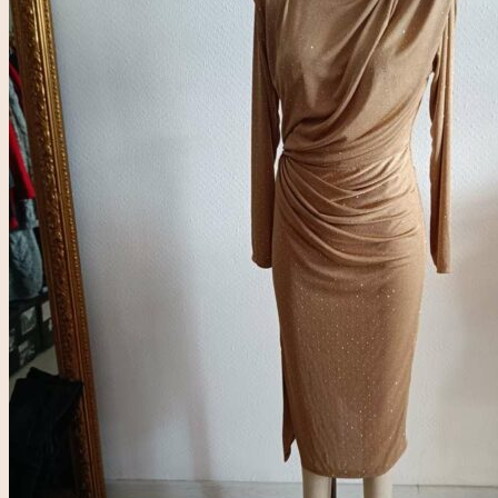
pour :
Accueil
Rose & Marie
Boutique friperie
Blog
LIVE
Recherche
pour :
Se connecter
0,00
€
0
Votre panier est vide.
0
Panier
Votre panier est vide.