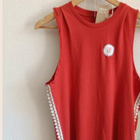
Accueil
Rose & Marie
Boutique friperie
Blog
LIVE
Recherche
pour :
Se connecter
0,00
€
0
Votre panier est vide.
0
Panier
Votre panier est vide.