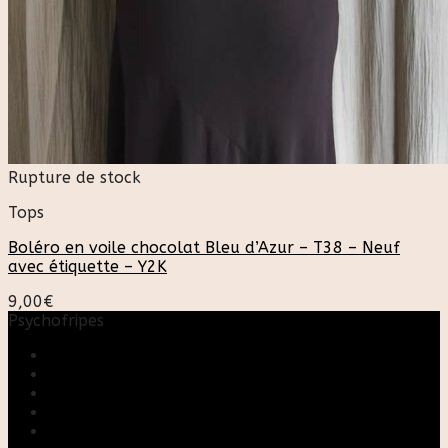
Rupture de stock
Tops
Boléro en voile chocolat Bleu d’Azur – T38 – Neuf
avec étiquette – Y2K
9,00
€
Psychofripes
Accueil
Boutique
Blog
A propos
Rose & Marie upcycling