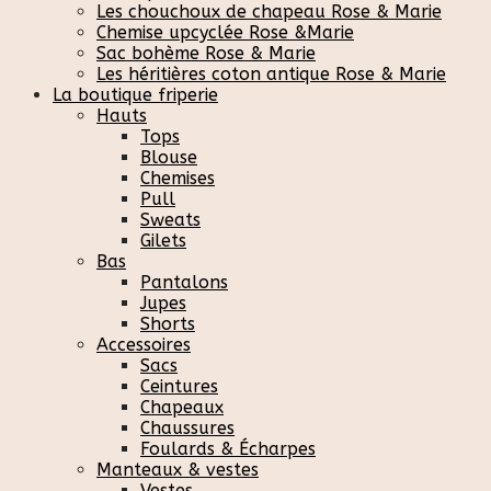
Les chouchoux de chapeau Rose & Marie
Chemise upcyclée Rose &Marie
Sac bohème Rose & Marie
Les héritières coton antique Rose & Marie
La boutique friperie
Hauts
Tops
Blouse
Chemises
Pull
Sweats
Gilets
Bas
Pantalons
Jupes
Shorts
Accessoires
Sacs
Ceintures
Chapeaux
Chaussures
Foulards & Écharpes
Manteaux & vestes
Vestes