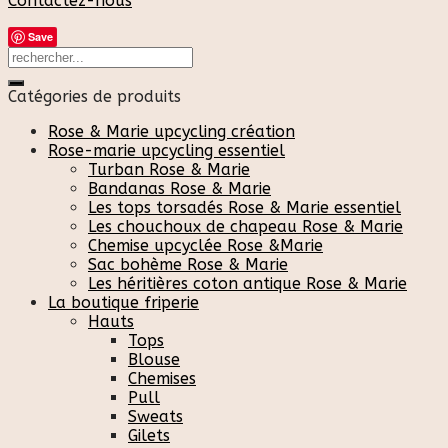
Contactez-nous
Save
Catégories de produits
Rose & Marie upcycling création
Rose-marie upcycling essentiel
Turban Rose & Marie
Bandanas Rose & Marie
Les tops torsadés Rose & Marie essentiel
Les chouchoux de chapeau Rose & Marie
Chemise upcyclée Rose &Marie
Sac bohème Rose & Marie
Les héritières coton antique Rose & Marie
La boutique friperie
Hauts
Tops
Blouse
Chemises
Pull
Sweats
Gilets