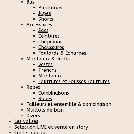
Bas
Pantalons
Jupes
Shorts
Accessoires
Sacs
Ceintures
Chapeaux
Chaussures
Foulards & Écharpes
Manteaux & vestes
Vestes
Trenchs
Manteaux
Fourrures et Fausses Fourrures
Robes
Combinaisons
Robes
Tailleurs et ensemble & combinaison
Maillots de bain
Divers
Les valises
Selection LIVE et vente en story
Carte cadeau