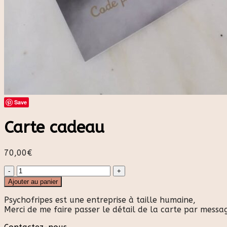
Save
Carte cadeau
70,00
€
quantité
de
Ajouter au panier
Carte
cadeau
Psychofripes est une entreprise à taille humaine,
Merci de me faire passer le détail de la carte par mess