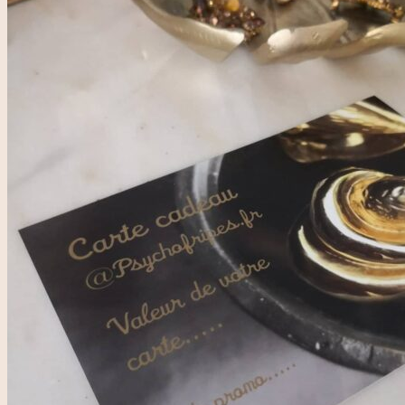
pour :
Accueil
Rose & Marie
Boutique friperie
Blog
LIVE
Recherche
pour :
Se connecter
0,00
€
0
Votre panier est vide.
0
Panier
Votre panier est vide.