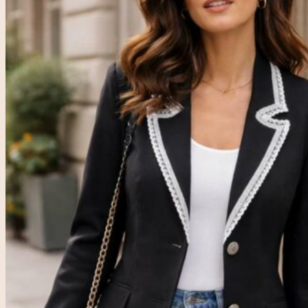
Accueil
Rose & Marie
Boutique friperie
Blog
LIVE
Recherche
pour :
Se connecter
0,00
€
0
Votre panier est vide.
0
Panier
Votre panier est vide.