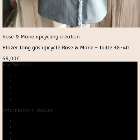
Rose & Marie upcycling création
Blazer long gris upcyclé Rose & Marie – taille 38-40
69,00
€
Psychofripes
Accueil
Boutique
Blog
A propos
Rose & Marie upcycling
Informations légales
Contact
Mon compte
Mentions Légales
Conditions Générales de Vente