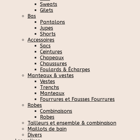
Sweats
Gilets
Bas
Pantalons
Jupes
Shorts
Accessoires
Sacs
Ceintures
Chapeaux
Chaussures
Foulards & Écharpes
Manteaux & vestes
Vestes
Trenchs
Manteaux
Fourrures et Fausses Fourrures
Robes
Combinaisons
Robes
Tailleurs et ensemble & combinaison
Maillots de bain
Divers