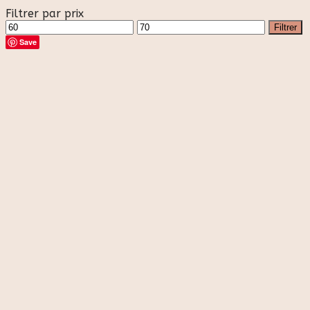
Filtrer par prix
Prix
Prix
Filtrer
min
max
Save