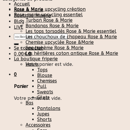
Accueil
Rose & Marie upcycling création
Rose & Marie
Rose-marie upcycling essentiel
Boutique friperie
Turban Rose & Marie
Blog
Bandanas Rose & Marie
LIVE
Les tops torsadés Rose & Marie essentiel
Recherche
Les chouchoux de chapeau Rose & Marie
pour :
Chemise upcyclée Rose &Marie
Sac bohème Rose & Marie
Se connecter
Les héritières coton antique Rose & Marie
0,00
€
0
La boutique friperie
Votre panier est vide.
Hauts
Tops
0
Blouse
Chemises
Pull
Panier
Sweats
Gilets
Votre panier est vide.
Bas
Pantalons
Jupes
Shorts
Accessoires