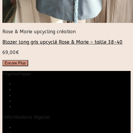
Rose & Marie upcycling création
Blazer long gris upcyclé Rose & Marie – taille 38-40
69,00
€
Encore Plus
Psychofripes
Accueil
Boutique
Blog
A propos
Rose & Marie upcycling
Informations légales
Contact