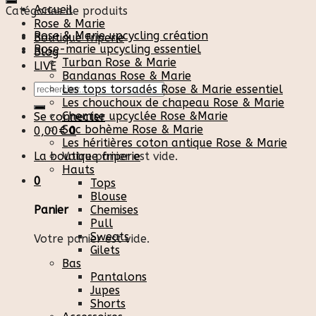
Accueil
Catégories de produits
Rose & Marie
Rose & Marie upcycling création
Boutique friperie
Rose-marie upcycling essentiel
Blog
Turban Rose & Marie
LIVE
Bandanas Rose & Marie
Recherche
Les tops torsadés Rose & Marie essentiel
pour :
Les chouchoux de chapeau Rose & Marie
Chemise upcyclée Rose &Marie
Se connecter
Sac bohème Rose & Marie
0,00
€
0
Les héritières coton antique Rose & Marie
La boutique friperie
Votre panier est vide.
Hauts
0
Tops
Blouse
Chemises
Panier
Pull
Sweats
Votre panier est vide.
Gilets
Bas
Pantalons
Jupes
Shorts