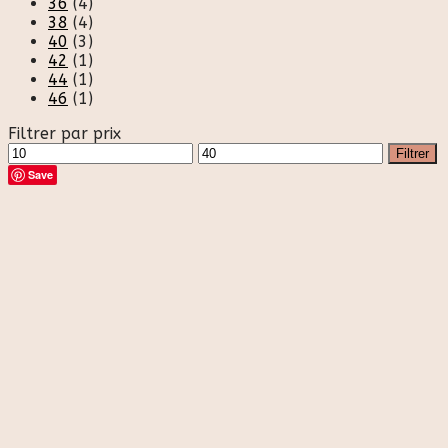
36
(4)
38
(4)
40
(3)
42
(1)
44
(1)
46
(1)
Filtrer par prix
Prix
Prix
Filtrer
min
max
Save