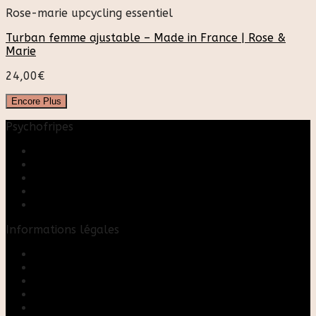
Rose-marie upcycling essentiel
Turban femme ajustable – Made in France | Rose &
Marie
24,00
€
Encore Plus
Psychofripes
Accueil
Boutique
Blog
A propos
Rose & Marie upcycling
Informations légales
Contact
Mon compte
Mentions Légales
Conditions Générales de Vente
FAQ