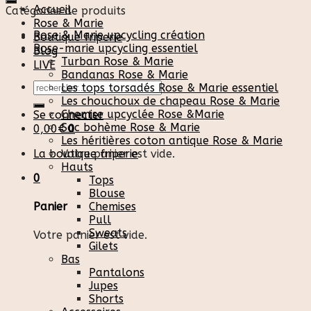
Accueil
Catégories de produits
Rose & Marie
Rose & Marie upcycling création
Boutique friperie
Rose-marie upcycling essentiel
Blog
Turban Rose & Marie
LIVE
Bandanas Rose & Marie
Recherche
Les tops torsadés Rose & Marie essentiel
pour :
Les chouchoux de chapeau Rose & Marie
Chemise upcyclée Rose &Marie
Se connecter
Sac bohème Rose & Marie
0,00
€
0
Les héritières coton antique Rose & Marie
La boutique friperie
Votre panier est vide.
Hauts
0
Tops
Blouse
Chemises
Panier
Pull
Sweats
Votre panier est vide.
Gilets
Bas
Pantalons
Jupes
Shorts