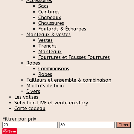
Accessoires
Sacs
Ceintures
Chapeaux
Chaussures
Foulards & Écharpes
Manteaux & vestes
Vestes
Trenchs
Manteaux
Fourrures et Fausses Fourrures
Robes
Combinaisons
Robes
Tailleurs et ensemble & combinaison
Maillots de bain
Divers
Les valises
Selection LIVE et vente en story
Carte cadeau
Filtrer par prix
Prix
Prix
Filtrer
min
max
Save