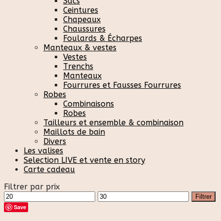
Sacs
Ceintures
Chapeaux
Chaussures
Foulards & Écharpes
Manteaux & vestes
Vestes
Trenchs
Manteaux
Fourrures et Fausses Fourrures
Robes
Combinaisons
Robes
Tailleurs et ensemble & combinaison
Maillots de bain
Divers
Les valises
Selection LIVE et vente en story
Carte cadeau
Filtrer par prix
Prix
Prix
Filtrer
min
max
Save