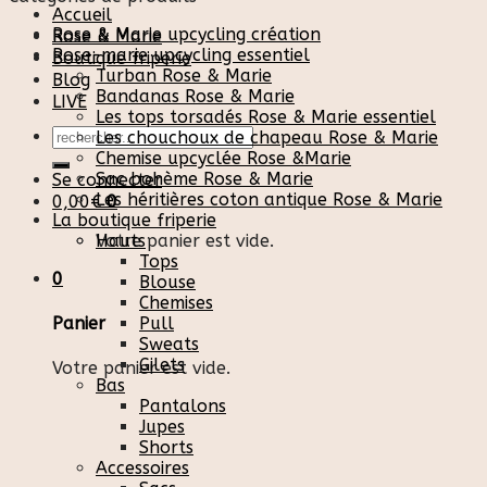
Accueil
Rose & Marie upcycling création
Rose & Marie
Rose-marie upcycling essentiel
Boutique friperie
Turban Rose & Marie
Blog
Bandanas Rose & Marie
LIVE
Les tops torsadés Rose & Marie essentiel
Recherche
Les chouchoux de chapeau Rose & Marie
pour :
Chemise upcyclée Rose &Marie
Sac bohème Rose & Marie
Se connecter
Les héritières coton antique Rose & Marie
0,00
€
0
La boutique friperie
Votre panier est vide.
Hauts
Tops
0
Blouse
Chemises
Pull
Panier
Sweats
Gilets
Votre panier est vide.
Bas
Pantalons
Jupes
Shorts
Accessoires