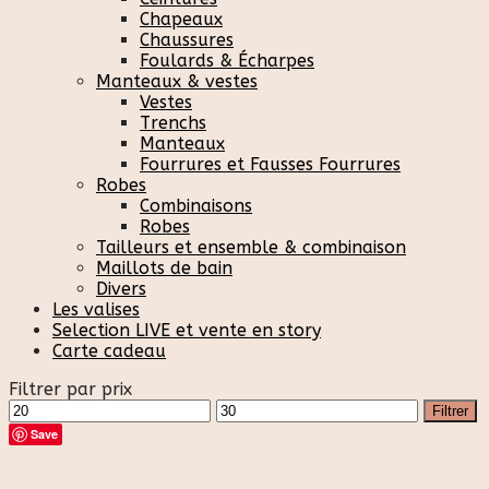
Chapeaux
Chaussures
Foulards & Écharpes
Manteaux & vestes
Vestes
Trenchs
Manteaux
Fourrures et Fausses Fourrures
Robes
Combinaisons
Robes
Tailleurs et ensemble & combinaison
Maillots de bain
Divers
Les valises
Selection LIVE et vente en story
Carte cadeau
Filtrer par prix
Prix
Prix
Filtrer
min
max
Save