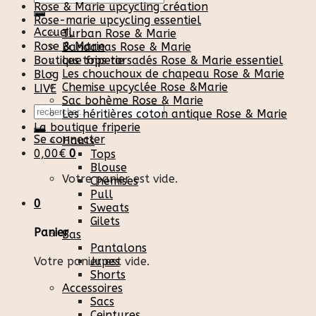
Rose & Marie upcycling création
pour :
Rose-marie upcycling essentiel
Accueil
Turban Rose & Marie
Rose & Marie
Bandanas Rose & Marie
Boutique friperie
Les tops torsadés Rose & Marie essentiel
Les chouchoux de chapeau Rose & Marie
Blog
Chemise upcyclée Rose &Marie
LIVE
Sac bohème Rose & Marie
Recherche
Les héritières coton antique Rose & Marie
pour :
La boutique friperie
Se connecter
Hauts
0,00
€
0
Tops
Blouse
Votre panier est vide.
Chemises
Pull
0
Sweats
Gilets
Panier
Bas
Pantalons
Votre panier est vide.
Jupes
Shorts
Accessoires
Sacs
Ceintures