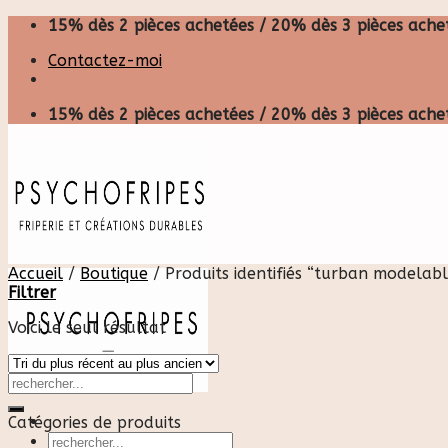
Skip
15% dès 2 pièces achetées / 20% dès 3 pièces achet
to
Contactez-moi
content
15% dès 2 pièces achetées / 20% dès 3 pièces achet
Accueil
/
Boutique
/
Produits identifiés “turban modelabl
Filtrer
Voici le seul résultat
Catégories de produits
Recherche