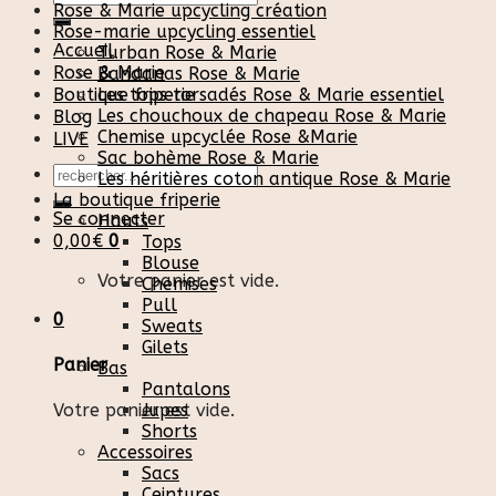
Rose & Marie upcycling création
pour :
Rose-marie upcycling essentiel
Accueil
Turban Rose & Marie
Rose & Marie
Bandanas Rose & Marie
Boutique friperie
Les tops torsadés Rose & Marie essentiel
Les chouchoux de chapeau Rose & Marie
Blog
Chemise upcyclée Rose &Marie
LIVE
Sac bohème Rose & Marie
Recherche
Les héritières coton antique Rose & Marie
pour :
La boutique friperie
Se connecter
Hauts
0,00
€
0
Tops
Blouse
Votre panier est vide.
Chemises
Pull
0
Sweats
Gilets
Panier
Bas
Pantalons
Votre panier est vide.
Jupes
Shorts
Accessoires
Sacs
Ceintures