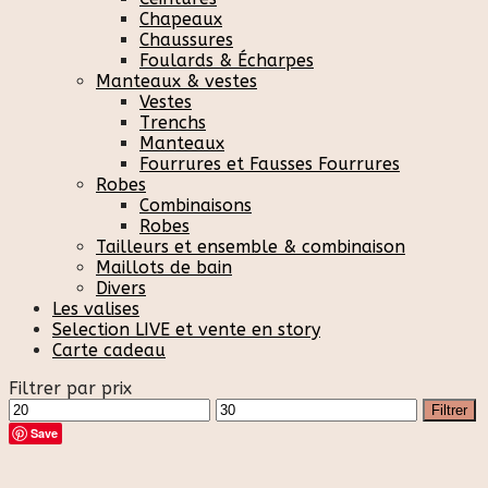
Chapeaux
Chaussures
Foulards & Écharpes
Manteaux & vestes
Vestes
Trenchs
Manteaux
Fourrures et Fausses Fourrures
Robes
Combinaisons
Robes
Tailleurs et ensemble & combinaison
Maillots de bain
Divers
Les valises
Selection LIVE et vente en story
Carte cadeau
Filtrer par prix
Prix
Prix
Filtrer
min
max
Save