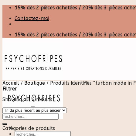
Skip
15% dès 2 pièces achetées / 20% dès 3 pièces achet
to
Contactez-moi
content
15% dès 2 pièces achetées / 20% dès 3 pièces achet
Accueil
/
Boutique
/
Produits identifiés “turban made in 
Filtrer
Showing all 6 results
Catégories de produits
Recherche